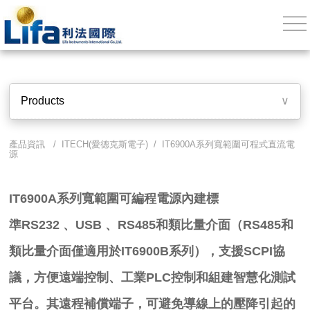
Products
∨
產品資訊 /
ITECH(愛德克斯電子)
/ IT6900A系列寬範圍可程式直流電
源
IT6900A系列寬範圍可編程電源內建標
準
RS232
、
USB
、
RS485
和類比量介面（RS485和
類比量介面僅適用於IT6900B系列），支援
SCPI
協
議，方便遠端控制、工業
PLC
控制和組建智慧化測試
平台。其遠程補償端子，可避免導線上的壓降引起的