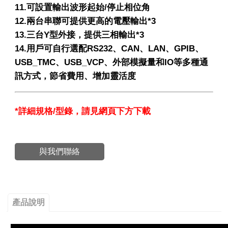
11.可設置輸出波形起始/停止相位角
12.兩台串聯可提供更高的電壓輸出*3
13.三台Y型外接，提供三相輸出*3
14.用戶可自行選配RS232、CAN、LAN、GPIB、
USB_TMC、USB_VCP、外部模擬量和IO等多種通
訊方式，節省費用、增加靈活度
*
詳細規格
/
型錄，請見網頁下方下載
與我們聯絡
產品說明