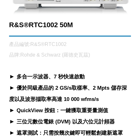
R&S®RTC1002 50M
產品編號:R&S®RTC1002
品牌:Rohde & Schwarz (羅德史瓦茲)
►
多合一示波器、7 秒快速啟動
►
優於同級產品的 2 GS/s取樣率、2 Mpts 儲存深
度以及波形擷取率高達 10 000 wfms/s
►
QuickView 按鈕：一鍵獲取重要量測值
►
三位元數位電錶 (DVM) 以及六位元計頻器
►
遮罩測試：只需按幾次鍵即可輕鬆創建新遮罩