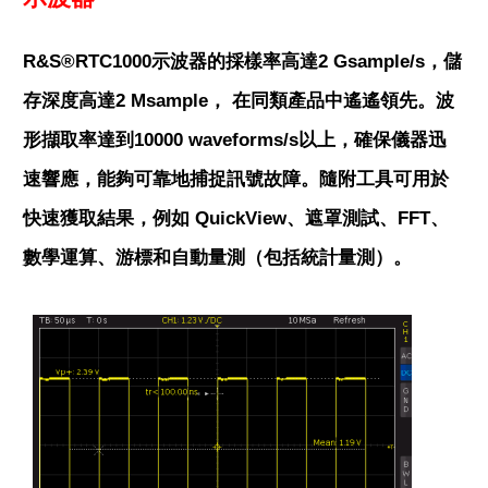
R&S®RTC1000示波器的採樣率高達2 Gsample/s，儲
存深度高達2 Msample， 在同類產品中遙遙領先。波
形擷取率達到10000 waveforms/s以上，確保儀器迅
速響應，能夠可靠地捕捉訊號故障。隨附工具可用於
快速獲取結果，例如 QuickView、遮罩測試、FFT、
數學運算、游標和自動量測（包括統計量測）。