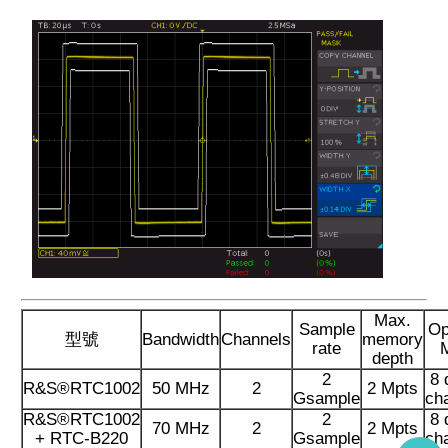
Max.
Sample
Op
型號
Bandwidth
Channels
memory
rate
depth
2
8 
R&S®RTC1002
50 MHz
2
2 Mpts
Gsample
ch
R&S®RTC1002
2
8 
70 MHz
2
2 Mpts
+ RTC-B220
Gsample
ch