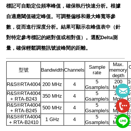
標記可自動定位頻率峰值，確保執行快速分析。根據
自適應閾值確定峰值。可調整偏移和最大峰寬等參
數，從而進行深度分析。結果可顯示在峰值表中（針
對特定參考標記的絕對值或相對值）。選配Delta測
量，確保輕鬆調整訊號波峰間的距離。
Max.
Sample
O
型號
Bandwidth
Channels
memory
rate
depth
5
200
1
R&S®RTA4004
200 MHz
4
Gsample/s
Mpts
c
R&S®RTA4004
5
200
1
350 MHz
4
+ RTA-B243
Gsample/s
Mpts
c
R&S®RTA4004
5
200
1
500 MHz
4
+ RTA-B245
Gsample/s
Mpts
c
R&S®RTA4004
5
200
1
1 GHz
4
+ RTA-B2410
Gsample/s
Mpts
c