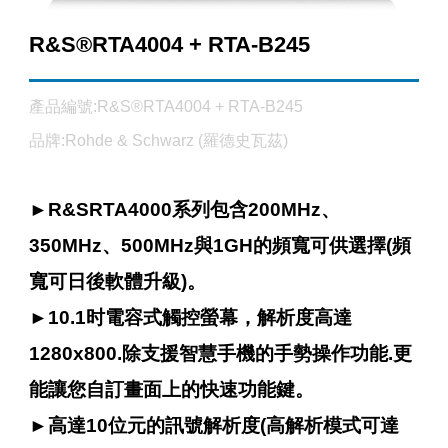
R&S®RTA4004 + RTA-B245
產品編號:R&S®RTA4004 + RTA-B245
品牌:Rohde & Schwarz (羅德史瓦茲)
►
R&SRTA4000系列包含200MHz、
350MHz、500MHz與1GH的頻寬可供選擇(頻
寬可日後軟體升級)。
►
10.1时電容式觸控螢幕，解析度高達
1280x800.除支援智慧手機的手勢操作功能.更
能讓您自訂畫面上的快速功能鍵。
►
高達10位元的訊號解析度(高解析模式可達