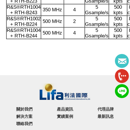
+ RTH-B223
Gsample/s
kpts
c
R&S®RTH1004
5
500
350 MHz
4
+ RTH-B243
Gsample/s
kpts
c
R&S®RTH1002
5
500
500 MHz
2
+ RTH-B224
Gsample/s
kpts
c
R&S®RTH1004
5
500
500 MHz
4
+ RTH-B244
Gsample/s
kpts
c
關於我們
產品資訊
代理品牌
解決方案
實績案例
最新訊息
聯絡我們