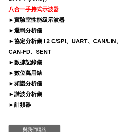
八合一手持式示波器
►
實驗室性能級示波器
►
邏輯分析儀
►
協定分析儀 I 2 C/SPI、UART、CAN/LIN、
CAN-FD、SENT
►
數據記錄儀
►
數位萬用錶
►
頻譜分析儀
►
諧波分析儀
►
計頻器
與我們聯絡