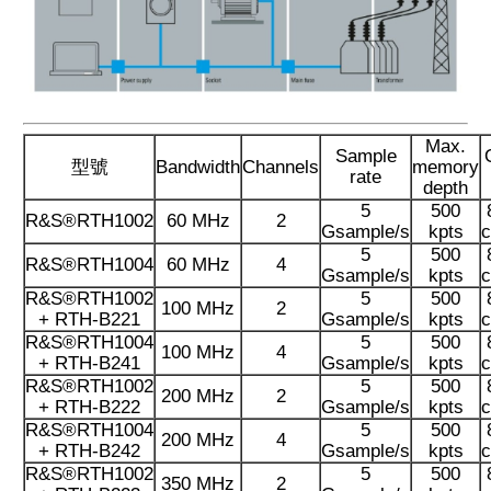
Max.
Sample
型號
Bandwidth
Channels
memory
rate
depth
5
500
R&S®RTH1002
60 MHz
2
Gsample/s
kpts
c
5
500
R&S®RTH1004
60 MHz
4
Gsample/s
kpts
c
R&S®RTH1002
5
500
100 MHz
2
+ RTH-B221
Gsample/s
kpts
c
R&S®RTH1004
5
500
100 MHz
4
+ RTH-B241
Gsample/s
kpts
c
R&S®RTH1002
5
500
200 MHz
2
+ RTH-B222
Gsample/s
kpts
c
R&S®RTH1004
5
500
200 MHz
4
+ RTH-B242
Gsample/s
kpts
c
R&S®RTH1002
5
500
350 MHz
2