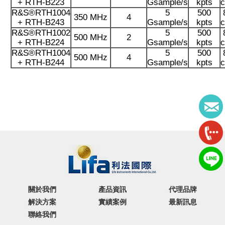
+ RTH-B223
Gsample/s
kpts
c
R&S®RTH1004
5
500
350 MHz
4
+ RTH-B243
Gsample/s
kpts
c
R&S®RTH1002
5
500
500 MHz
2
+ RTH-B224
Gsample/s
kpts
c
R&S®RTH1004
5
500
500 MHz
4
+ RTH-B244
Gsample/s
kpts
c
關於我們
產品資訊
代理品牌
解決方案
實績案例
最新訊息
聯絡我們