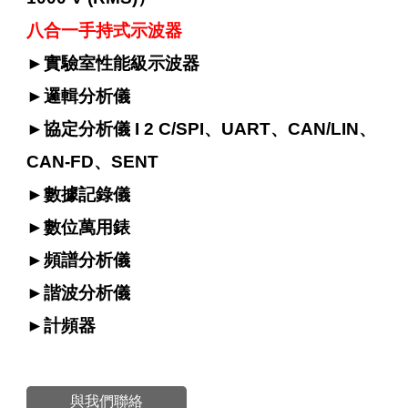
八合一手持式示波器
►
實驗室性能級示波器
►
邏輯分析儀
►
協定分析儀 I 2 C/SPI、UART、CAN/LIN、
CAN-FD、SENT
►
數據記錄儀
►
數位萬用錶
►
頻譜分析儀
►
諧波分析儀
►
計頻器
與我們聯絡