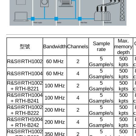
Max.
Sample
型號
Bandwidth
Channels
memory
rate
depth
5
500
R&S®RTH1002
60 MHz
2
Gsample/s
kpts
c
5
500
R&S®RTH1004
60 MHz
4
Gsample/s
kpts
c
R&S®RTH1002
5
500
100 MHz
2
+ RTH-B221
Gsample/s
kpts
c
R&S®RTH1004
5
500
100 MHz
4
+ RTH-B241
Gsample/s
kpts
c
R&S®RTH1002
5
500
200 MHz
2
+ RTH-B222
Gsample/s
kpts
c
R&S®RTH1004
5
500
200 MHz
4
+ RTH-B242
Gsample/s
kpts
c
R&S®RTH1002
5
500
350 MHz
2