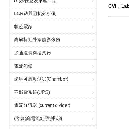
函數/任意波形產生器
CVI，La
LCR錶與阻抗分析儀
數位電錶
高解析紅外線熱影像儀
多通道資料搜集器
電流勾錶
環境可靠度測試(Chamber)
不斷電系統(UPS)
電流分流器 (current divider)
(客製)高電流紅黑測試線