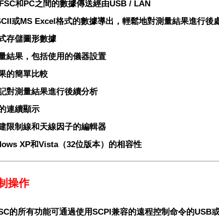
FSC和PC之間的數據傳送經由USB / LAN
SCII或MS Excel格式的數據導出，輕鬆地對測量結果進行後
式存儲圖形數據
量結果，包括使用的儀器設置
果的
簡單比較
記對測量結果進行後續分析
的連續顯示
建限制線和天線因子的編輯器
dows XP和Vista（32位版本）的相容性
制操作
FSC的所有功能可通過使用SCPI兼容的遠程控制命令的USB或L