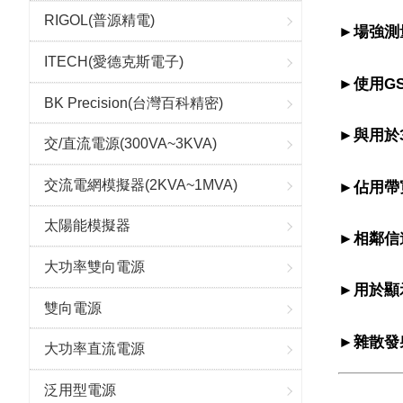
RIGOL(普源精電)
►
場強測
ITECH(愛德克斯電子)
►
使用G
BK Precision(台灣百科精密)
►
與用於
交/直流電源(300VA~3KVA)
交流電網模擬器(2KVA~1MVA)
►
佔用帶
太陽能模擬器
►
相鄰信
大功率雙向電源
►
用於顯
雙向電源
►
雜散發
大功率直流電源
泛用型電源