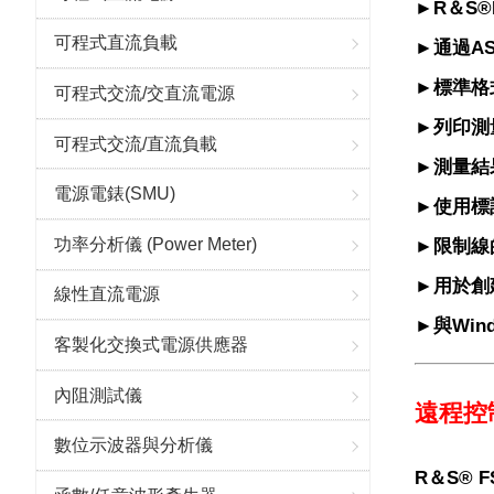
►
R＆S®
可程式直流負載
►
通過A
►
標準格
可程式交流/交直流電源
►列
印測
可程式交流/直流負載
►
測量結
電源電錶(SMU)
►
使用標
功率分析儀 (Power Meter)
►
限制線
►
用於創
線性直流電源
►與
Win
客製化交換式電源供應器
內阻測試儀
遠程控
數位示波器與分析儀
R＆S® 