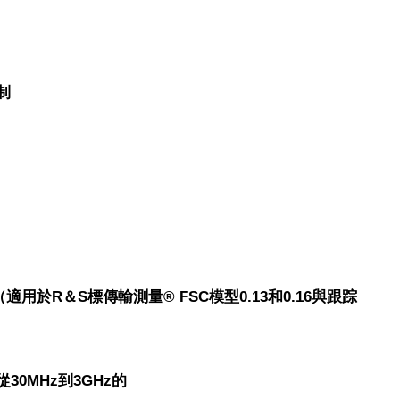
制
於R＆S標傳輸測量® FSC模型0.13和0.16與跟踪
30MHz到3GHz的