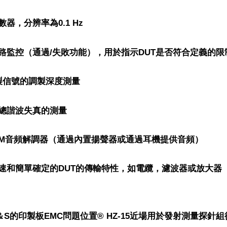
器，分辨率為0.1 Hz
路監控（通過/失敗功能），用於指示DUT是否符合定義的限
製信號的調製深度測量
總諧波失真的測量
/ FM音頻解調器（通過內置揚聲器或通過耳機提供音頻）
速和簡單確定的DUT的傳輸特性，如電纜，濾波器或放大器（適用
＆S的印製板EMC問題位置® HZ-15近場用於發射測量探針組從