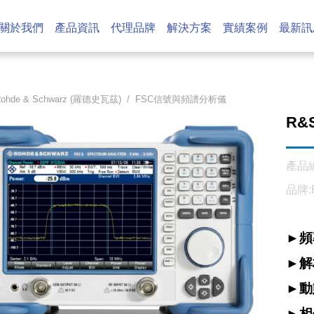
關於我們
產品資訊
代理品牌
解決方案
實績案例
最新訊
ohde & Schwarz (羅德史瓦茲)
/
FSC信號與頻譜分析儀
R&
產品編
品牌:R
►
頻
►
解
►
動
►
相