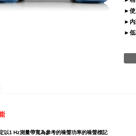
►
使
►
內建
►
低
能
定以1 Hz測量帶寬為參考的噪聲功率的噪聲標記