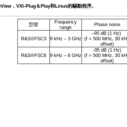
bView，VXI-Plug＆Play和Linux的驅動程序。
Frequency
型號
Phase noise
range
–95 dB (1 Hz)
R&S®FSC3
9 kHz – 3 GHz
(f = 500 MHz, 30 k
offset)
-95 dB (1 Hz)
R&S®FSC6
9 kHz – 6 GHz
(f = 500 MHz, 30 k
offset)