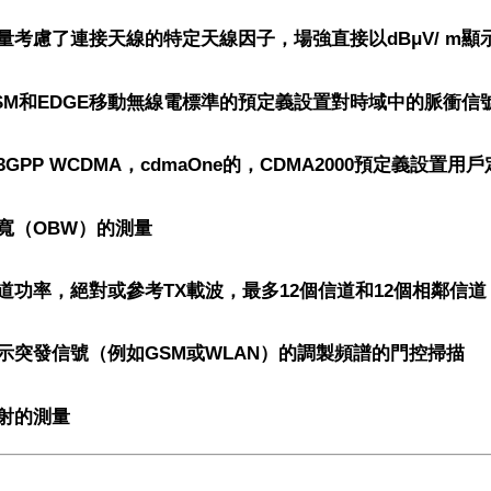
量考慮了連接天線的特定天線因子，場強直接以dBμV/ m顯
SM和EDGE移動無線電標準的預定義設置對時域中的脈衝信
3GPP WCDMA，cdmaOne的，CDMA2000預定義設
寬（OBW）的測量
道功率，絕對或參考TX載波，最多12個信道和12個相鄰信道
示突發信號（例如GSM或WLAN）的調製頻譜的門控掃描
射的測量