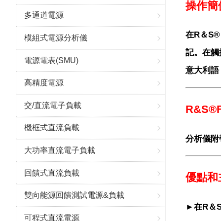
操作簡
多通道電源
在R＆S
模組式電源分析儀
記。在觸
電源電表(SMU)
意大利語
高精度電源
交/直流電子負載
R&S®
機框式直流負載
分析儀附
大功率直流電子負載
回饋式直流負載
優點和
雙向能源回饋測試電源&負載
►
在R＆
可程式直流電源