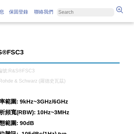
息
保固登錄
聯絡我們
S®FSC3
號:R&S®FSC3
ohde & Schwarz (羅德史瓦茲)
率範圍: 9kHz~3GHz/6GHz
析頻寬(RBW): 10Hz~3MHz
態範圍: 90dB
位雜訊: -105dBc(1Hz) typ.