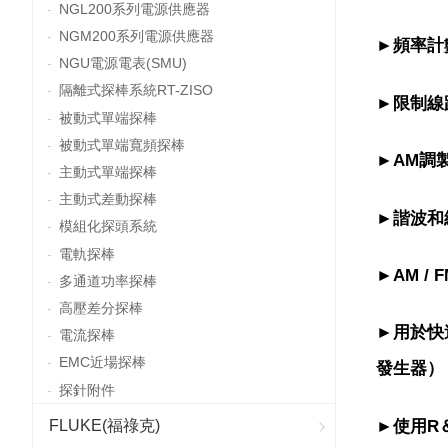
NGL200系列電源供應器
NGM200系列電源供應器
►
頻率計數
NGU電源電表(SMU)
隔離式探棒系統RT-ZISO
►
限制線
被動式單端探棒
被動式單端寬頻探棒
►
AM調
主動式單端探棒
主動式差動探棒
►
諧波和
模組化探頭系統
電軌探棒
►
AM 
多通道功率探棒
高壓差分探棒
►
用於快
電流探棒
EMC近場探棒
發生器）
探針附件
►
使用R
FLUKE(福祿克)