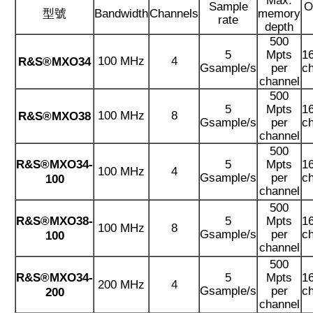
Max.
Sample
O
型號
Bandwidth
Channels
memory
rate
depth
500
5
Mpts
16
100 MHz
4
R&S®MXO34
Gsample/s
per
c
channel
500
5
Mpts
16
100 MHz
8
R&S®MXO38
Gsample/s
per
c
channel
500
5
Mpts
16
R&S®MXO34-
100 MHz
4
Gsample/s
per
c
100
channel
500
5
Mpts
16
R&S®MXO38-
100 MHz
8
Gsample/s
per
c
100
channel
500
5
Mpts
16
R&S®MXO34-
200 MHz
4
Gsample/s
per
c
200
channel