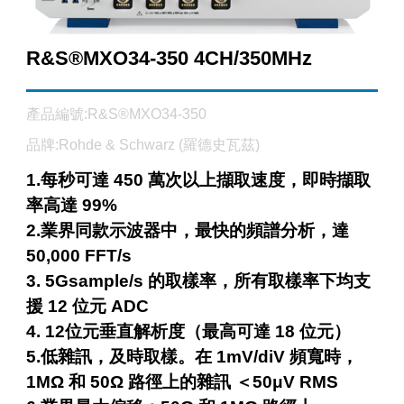
R&S®MXO34-350 4CH/350MHz
產品編號:R&S®MXO34-350
品牌:Rohde & Schwarz (羅德史瓦茲)
1.每秒可達 450 萬次以上擷取速度，即時擷取
率高達 99%
2.業界同款示波器中，最快的頻譜分析，達
50,000 FFT/s
3. 5Gsample/s 的取樣率，所有取樣率下均支
援 12 位元 ADC
4. 12位元垂直解析度（最高可達 18 位元）
5.低雜訊，及時取樣。在 1mV/diV 頻寬時，
1MΩ 和 50Ω 路徑上的雜訊 ＜50μV RMS