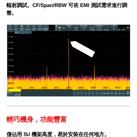
輻射調試。
CF/Span/RBW 可依 EMI 測試需求進行調
整。
輕巧機身，功能豐富
僅佔用 5U 機架高度，易於安裝在任何地方。