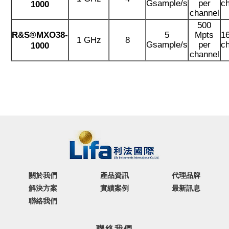
Gsample/s
per
c
1000
channel
500
5
Mpts
16
R&S®MXO38-
1 GHz
8
Gsample/s
per
c
1000
channel
關於我們
產品資訊
代理品牌
解決方案
實績案例
最新訊息
聯絡我們
聯絡我們