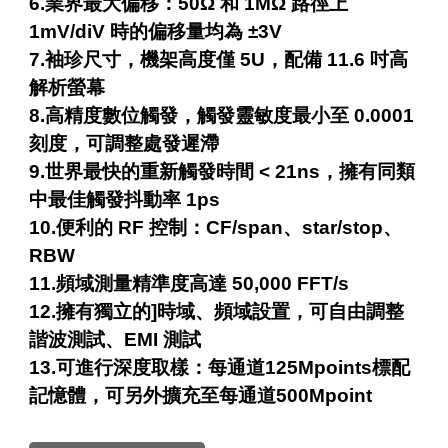
6.業界最大偏移：50Ω 和 1MΩ 路徑上
1mV/diV 時的偏移量均為 ±3V
7.袖珍尺寸，機架高度僅 5U，配備 11.6 吋高
解析螢幕
8.高精度數位觸發，觸發靈敏度最小至 0.0001
刻度，可調整處發遲滯
9.世界最快的重新觸發時間 < 21ns，擁有同類
中最佳觸發抖動率 1ps
10.便利的 RF 控制：CF/span、star/stop、
RBW
11.頻域測量精準度高達 50,000 FFT/s
12.擁有獨立的]時域、頻域設置，可自由調整
諧波測試、EMI 測試
13.可進行深度取樣：每通道125Mpoints標配
記憶體，可另外擴充至每通道500Mpoint