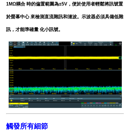
1MΩ耦合 時的偏置範圍為±5V，便於使用者輕鬆將訊號置
於螢幕中心 來檢測直流雜訊和漣波。示波器必須具備低雜
訊，才能準確量 化小訊號。
觸發所有細節