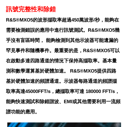
訊號完整性和除錯
R&S®MXO5的波形擷取率超過450萬波形/秒，能夠在
需要檢測錯誤的應用中進行訊號測試。R&S®MXO5幾
乎沒有盲區時間， 能夠檢測到其他示波器可能遺漏的
罕見事件和隨機事件。最重要的是，R&S®MXO5可以
在啟動多達四路通道的情況下保持高擷取率。基本量
測和數學運算基於硬體加速。 R&S®MXO5提供四路
基於硬體加速的頻譜通道。示波器每路通道的頻譜擷
取率高達45000FFT/s，總擷取率可達 180000 FFT/s，
能夠快速測試和除錯諧波、EMI或其他需要利用一流頻
譜功能的應用。