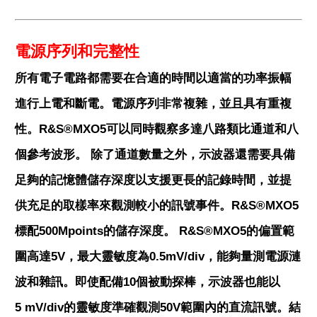
電源序列和完整性
所有電子電路都需要在合適的時間以適當的功率振幅
進行上電和斷電。電源序列非常複雜，並且具有重複
性。R&S®MXO5可以同時觀察多達八路類比通道和八
個參考波形。 除了通道數量之外，示波器還需要具備
足夠的記憶體儲存深度以支援更長的記錄時間，並提
供充足的取樣率來觀測較小的訊號事件。R&S®MXO5
標配500Mpoints的儲存深度。 R&S®MXO5的偏置範
圍高達5V，最大靈敏度為0.5mV/div，能夠量測電源漣
波和雜訊。即使配備10個被動探棒，示波器也能以
5 mV/div的靈敏度準確觀測50V範圍內的直流訊號。結