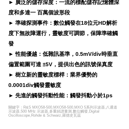
► 廣泛的儲存深度：一流的標配儲存記憶體深
度和多達一 百萬個波形段
► 準確探測事件：數位觸發在18位元HD解析
度下無故障運行，靈敏度可調節，保障準確觸
發
► 性能優越：低雜訊基準，0.5mV/div時垂直
偏置範圍可達 ±5V，提供出色的訊號保真度
► 樹立新的靈敏度標桿：業界優勢的
0.0001div觸發靈敏度
► 先進的觸發抖動性能：觸發抖動小於1ps
關鍵字：R&S MXO58-500,MXO58-500,MXO 5系列示波器,八通道
示波器,500 MHz 示波器,多重頻譜量測,數位觸發,Digital
Oscilloscope,Rohde & Schwarz,羅德史瓦茲