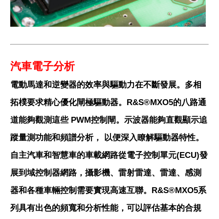
汽車電子分析
電動馬達和逆變器的效率與驅動力在不斷發展。多相
拓樸要求精心優化閘極驅動器。R&S®MXO5的八路通
道能夠觀測這些 PWM控制閘。示波器能夠直觀顯示追
蹤量測功能和頻譜分析， 以便深入瞭解驅動器特性。
自主汽車和智慧車的車載網路從電子控制單元(ECU)發
展到域控制器網路，攝影機、雷射雷達、雷達、感測
器和各種車輛控制需要實現高速互聯。R&S®MXO5系
列具有出色的頻寬和分析性能，可以評估基本的合規