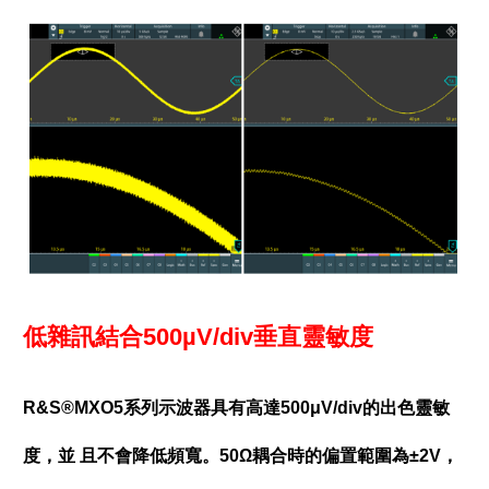
低雜訊結合500µV/div垂直靈敏度
R&S®MXO5系列示波器具有高達500μV/div的出色靈敏
度，並 且不會降低頻寬。50Ω耦合時的偏置範圍為±2V，