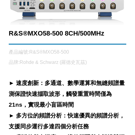
R&S®MXO58-500 8CH/500MHz
產品編號:R&S®MXO58-500
品牌:Rohde & Schwarz (羅德史瓦茲)
► 速度創新：多通道、數學運算和無縫頻譜量
測保證快速擷取波形，觸發重置時間僅為
21ns，實現最小盲區時間
► 多方位的頻譜分析：快速優異的頻譜分析，
支援同步運行多達四個分析任務