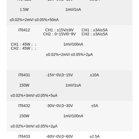
1.5W
1mV/1nA
≤0.02%+2mV/ ≤0.05%+50nA
IT6412
CH1：±15V/±9V
CH1：±3A/±5A
CH2：0~15V/0~9V
CH2：±3A/±5A
CH1：45W；；
1mV/100nA
CH2：45W；；
≤0.02%+2mV/ ≤0.05%+2µA
IT6431
-15V~0V,0~15V
±10A
150W
1mV/1uA
≤0.02%+3mV/ ≤0.05%+5uA
IT6432
-30V~0V,0~30V
±5A
150W
1mV/100nA
≤0.02%+3mV/ ≤0.05%+2µA
IT6433
-60V~0V,0~60V
±2.5A