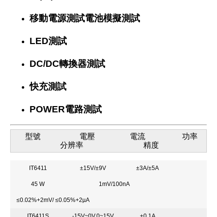
移動電源測試電池模擬測試
LED測試
DC/DC轉換器測試
快充測試
POWER電路測試
型號 電壓 電流 功率
分辨率 精度
IT6411
±15V/±9V
±3A/±5A
45 W
1mV/100nA
≤0.02%+2mV/ ≤0.05%+2µA
IT6411S
-15V~0V,0~15V
±0.1A