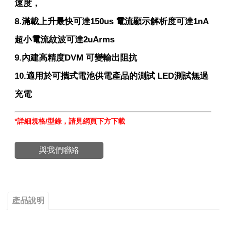
速度，
8.滿載上升最快可達150us 電流顯示解析度可達1nA
超小電流紋波可達2uArms
9.內建高精度DVM 可變輸出阻抗
10.適用於可攜式電池供電產品的測試 LED測試無過
充電
*
詳細規格
/
型錄，請見網頁下方下載
與我們聯絡
產品說明