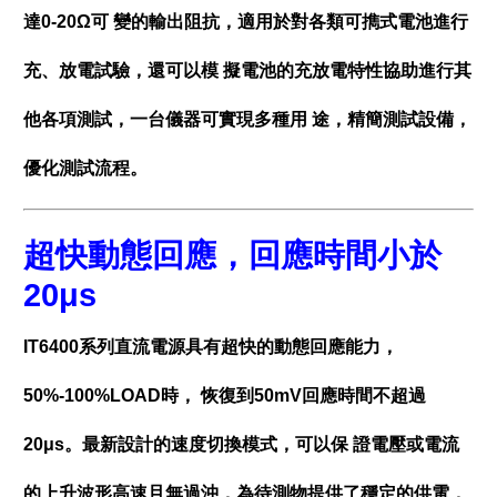
達0-20Ω可 變的輸出阻抗，適用於對各類可擕式電池進行
充、放電試驗，還可以模 擬電池的充放電特性協助進行其
他各項測試，一台儀器可實現多種用 途，精簡測試設備，
優化測試流程。
超快動態回應，回應時間小於
20μs
IT6400系列直流電源具有超快的動態回應能力，
50%-100%LOAD時， 恢復到50mV回應時間不超過
20μs。最新設計的速度切換模式，可以保 證電壓或電流
的上升波形高速且無過沖，為待測物提供了穩定的供電，