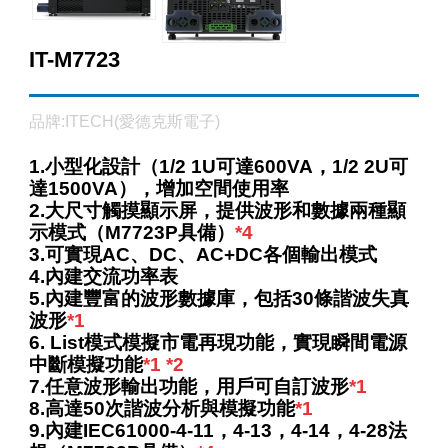
IT-M7723
品牌:ITECH(愛德克斯電子)
1.小型化設計（1/2 1U可達600VA，1/2 2U可
達1500VA），增加空間使用率
2.大
尺寸觸摸顯示屏，提供波形和數據兩種顯
示模式（M7723P具備）
*4
3.可實現AC、DC、AC+DC各個輸出模式
4.內建交流功率表
5.內
建豐富的波形數據庫，包括30條諧波失真
波形
*1
6.
L
ist模式模擬市電再現功能，實現瞬間電源
中斷模擬
功能
*1
*2
7.任
意波形輸出功能，用戶可自訂波形
*1
8.高
達50次諧波分析與模擬功能
*1
9.內
建IEC61000-4-11，4-13，4-14，4-28法