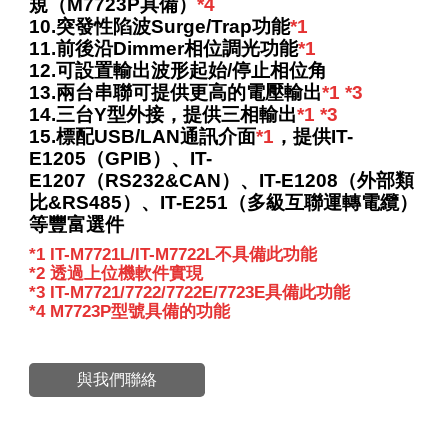
規（M7723P具備）
*4
10.突
發性陷波Surge/Trap功能
*1
11.前
後沿Dimmer相位調光功能
*1
12.可設置輸出波形起始/停止相位角
13.兩
台串聯可提供更高的電壓輸出
*1
*3
14.三
台Y型外接，提供三相輸出
*1
*3
15.
標配USB/LAN通訊介面
*1
，提供IT-
E1205（GPIB）、IT-
E1207（RS232&CAN）、IT-E1208（外部類
比&RS485）、IT-E251（多級互聯運轉電纜）
等豐富選件
*1 IT-M7721L/IT-M7722L不具備此功能
*2 透過上位機軟件實現
*3 IT-M7721/7722/7722E/7723E具備此功能
*4 M7723P型號具備的功能
與我們聯絡