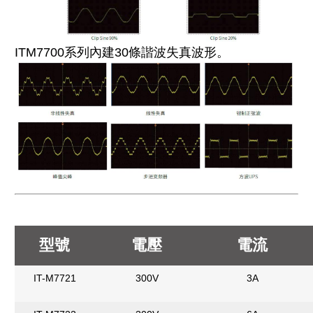
ITM7700系列內建30條諧波失真波形。
型號
電壓
電流
IT-M7721
300V
3A