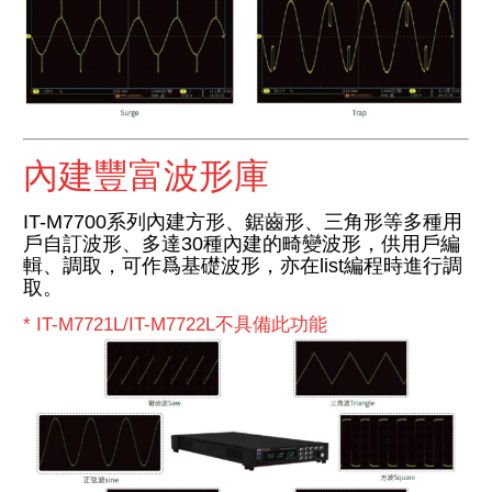
內建豐富波形庫
IT-M7700系列內建方形、鋸齒形、三角形等多種用
戶自訂波形、多達30種內建的畸變波形，供用戶編
輯、調取，可作爲基礎波形，亦在list編程時進行調
取。
* IT-M7721L/IT-M7722L不具備此功能