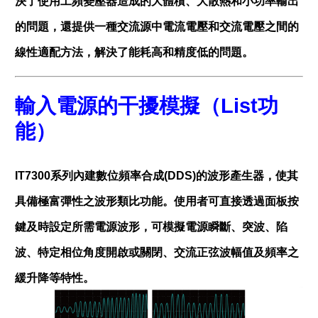
決了使用工頻變壓器造成的大體積、大散熱和小功率輸出
的問題，還提供一種交流源中電流電壓和交流電壓之間的
線性適配方法，解決了能耗高和精度低的問題。
輸入電源的干擾模擬（
List
功
能）
IT7300系列內建數位頻率合成(DDS)的波形產生器，使其
具備極富彈性之波形類比功能。使用者可直接透過面板按
鍵及時設定所需電源波形，可模擬電源瞬斷、突波、陷
波、特定相位角度開啟或關閉、交流正弦波幅值及頻率之
緩升降等特性。