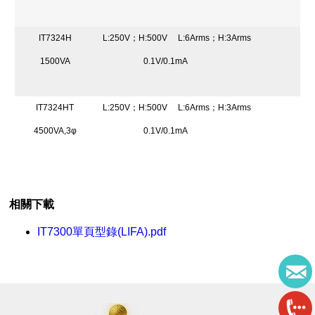
IT7324H
L:250V；H:500V
L:6Arms；H:3Arms
1500VA
0.1V/0.1mA
IT7324HT
L:250V；H:500V
L:6Arms；H:3Arms
4500VA,3φ
0.1V/0.1mA
相關下載
IT7300單頁型錄(LIFA).pdf