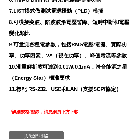
7.LIST模式做測試電源擾動（PLD）模擬
8.可模擬突波、陷波波形電壓暫降、短時中斷和電壓
變化類比
9.可量測各種電參數，包括RMS電壓/電流、實際功
率、功率因素、VA（視在功率）、峰值電流等參數
10.測量解析度可達到0.01W/0.1mA，符合能源之星
（Energy Star）標淮要求
11.標配 RS-232、USB和LAN（支援SCPI協定）
*
詳細規格
/
型錄，請見網頁下方下載
與我們聯絡