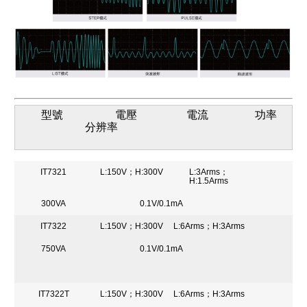
型號 電壓 電流 功率
分辨率
IT7321
L:150V；H:300V
L:3Arms；
H:1.5Arms
300VA
0.1V/0.1mA
IT7322
L:150V；H:300V
L:6Arms；H:3Arms
750VA
0.1V/0.1mA
IT7322T
L:150V；H:300V
L:6Arms；H:3Arms