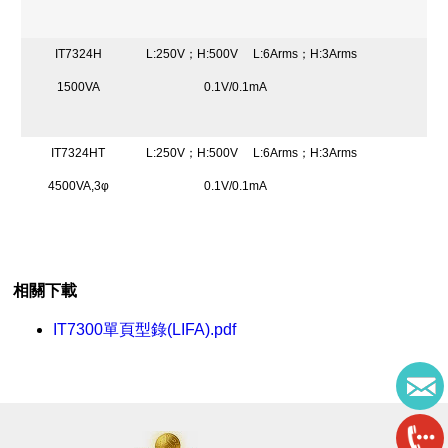
IT7324H
L:250V；H:500V
L:6Arms；H:3Arms
1500VA
0.1V/0.1mA
IT7324HT
L:250V；H:500V
L:6Arms；H:3Arms
4500VA,3φ
0.1V/0.1mA
相關下載
IT7300單頁型錄(LIFA).pdf