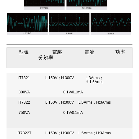
型號 電壓 電流 功率
分辨率
IT7321
L:150V；H:300V
L:3Arms；
H:1.5Arms
300VA
0.1V/0.1mA
IT7322
L:150V；H:300V
L:6Arms；H:3Arms
750VA
0.1V/0.1mA
IT7322T
L:150V；H:300V
L:6Arms；H:3Arms