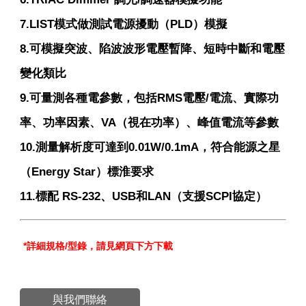
7.LIST模式做測試電源擾動（PLD）模擬
8.可模擬突波、陷波波形電壓暫降、短時中斷和電壓
變化類比
9.可量測各種電參數，包括RMS電壓/電流、實際功
率、功率因素、VA（視在功率）、峰值電流等參數
10.測量解析度可達到0.01W/0.1mA，符合能源之星
（Energy Star）標淮要求
11.標配 RS-232、USB和LAN（支援SCPI協定）
*
詳細規格
/
型錄，請見網頁下方下載
與我們聯絡