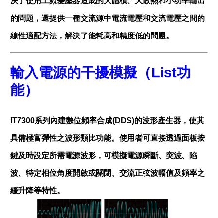
決了使用工頻變壓器造成的大體積、大散熱和小功率輸出
的問題，還提供一種交流源中電流電壓和交流電壓之間的
線性適配方法，解決了能耗高和精度低的問題。
輸入電源的干擾模擬（
List
功
能）
IT7300系列內建數位頻率合成(DDS)的波形產生器，使其
具備極富彈性之波形類比功能。使用者可直接透過面板按
鍵及時設定所需電源波形，可模擬電源瞬斷、突波、陷
波、特定相位角度開啟或關閉、交流正弦波幅值及頻率之
緩升降等特性。