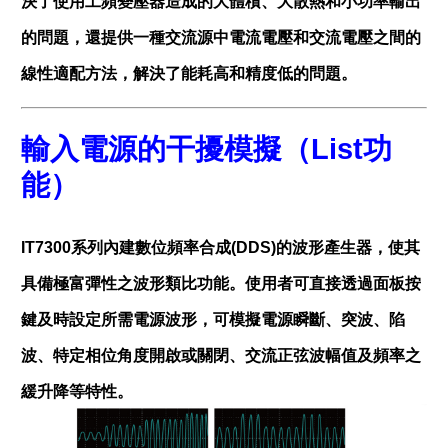
決了使用工頻變壓器造成的大體積、大散熱和小功率輸出
的問題，還提供一種交流源中電流電壓和交流電壓之間的
線性適配方法，解決了能耗高和精度低的問題。
輸入電源的干擾模擬（
List
功
能）
IT7300系列內建數位頻率合成(DDS)的波形產生器，使其
具備極富彈性之波形類比功能。使用者可直接透過面板按
鍵及時設定所需電源波形，可模擬電源瞬斷、突波、陷
波、特定相位角度開啟或關閉、交流正弦波幅值及頻率之
緩升降等特性。