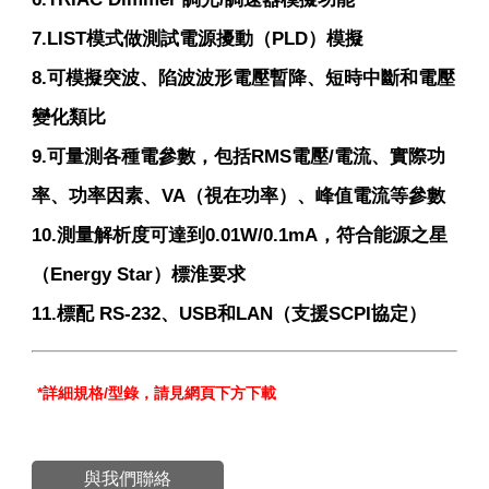
7.LIST模式做測試電源擾動（PLD）模擬
8.可模擬突波、陷波波形電壓暫降、短時中斷和電壓
變化類比
9.可量測各種電參數，包括RMS電壓/電流、實際功
率、功率因素、VA（視在功率）、峰值電流等參數
10.測量解析度可達到0.01W/0.1mA，符合能源之星
（Energy Star）標淮要求
11.標配 RS-232、USB和LAN（支援SCPI協定）
*
詳細規格
/
型錄，請見網頁下方下載
與我們聯絡