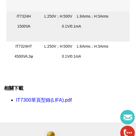
IT7324H
L:250V；H:500V
L:6Arms；H:3Arms
1500VA
0.1V/0.1mA
IT7324HT
L:250V；H:500V
L:6Arms；H:3Arms
4500VA,3φ
0.1V/0.1mA
相關下載
IT7300單頁型錄(LIFA).pdf