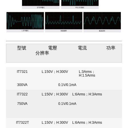
型號 電壓 電流 功率
分辨率
IT7321
L:150V；H:300V
L:3Arms；
H:1.5Arms
300VA
0.1V/0.1mA
IT7322
L:150V；H:300V
L:6Arms；H:3Arms
750VA
0.1V/0.1mA
IT7322T
L:150V；H:300V
L:6Arms；H:3Arms