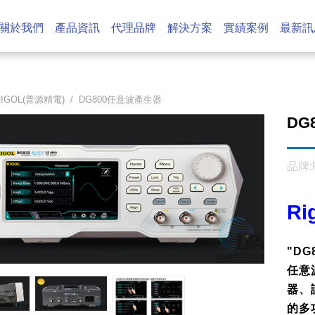
關於我們
產品資訊
代理品牌
解決方案
實績案例
最新訊
RIGOL(普源精電)
/
DG800任意波產生器
DG
品牌:
Ri
"D
任意
器、
的多