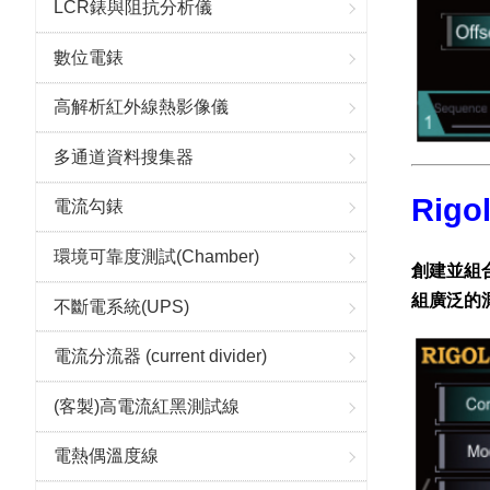
LCR錶與阻抗分析儀
數位電錶
高解析紅外線熱影像儀
多通道資料搜集器
Rig
電流勾錶
環境可靠度測試(Chamber)
創建並組
組廣泛的
不斷電系統(UPS)
電流分流器 (current divider)
(客製)高電流紅黑測試線
電熱偶溫度線