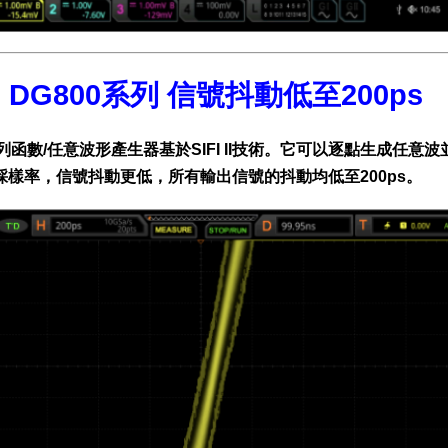
ol DG800系列 信號抖動低至200ps
系列函數/任意波形產生器基於SIFI II技術。它可以逐點生成
採樣率，信號抖動更低，所有輸出信號的抖動均低至200ps。