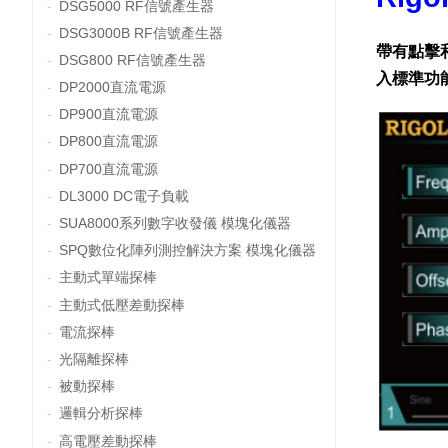
DSG5000 RF信號產生器
DSG3000B RF信號產生器
帶有點擊
DSG800 RF信號產生器
入標準功
DP2000直流電源
DP900直流電源
DP800直流電源
DP700直流電源
DL3000 DC電子負載
SUA8000系列數字收發儀 模塊化儀器
SPQ數位化陣列測控解決方案 模塊化儀器
主動式單端探棒
主動式低壓差動探棒
電流探棒
光隔離探棒
被動探棒
邏輯分析探棒
高電壓差動探棒