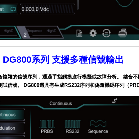
ol DG800系列 支援多種信號輸出
合複雜的信號序列，通過手指觸摸進行模擬或故障分析。 結合
測試信號。 DG800還具有生成RS232序列和偽隨機碼序列（