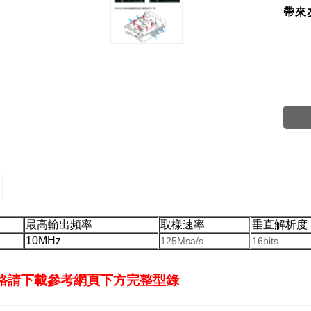
帶來
#DG811#D
#DG811#D
最高輸出頻率
取樣速率
垂直解析度
10MHz
125Msa/s
16bits
規格請下載參考網頁下方完整型錄