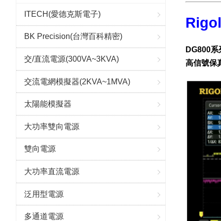
ITECH(愛德克斯電子)
Rig
BK Precision(台灣百科精密)
DG800
交/直流電源(300VA~3KVA)
高信號保
交流電網模擬器(2KVA~1MVA)
太陽能模擬器
大功率雙向電源
雙向電源
大功率直流電源
泛用型電源
多通道電源