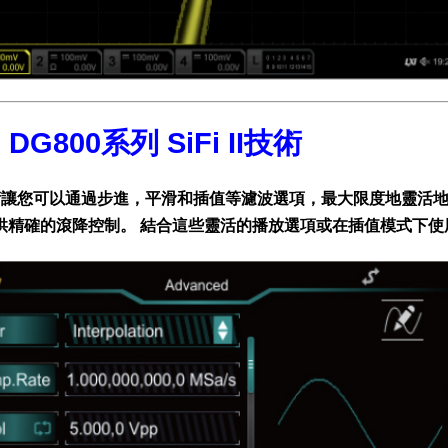
l DG800系列 SiFi II技術
 Ⅱ技術讓您可以通過步進，平滑和插值等濾波選項，最大限度地靈
供精確的滾降控制。 結合這些靈活的播放選項或在插值模式下