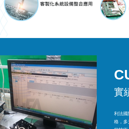
C
實
利法國
格，多