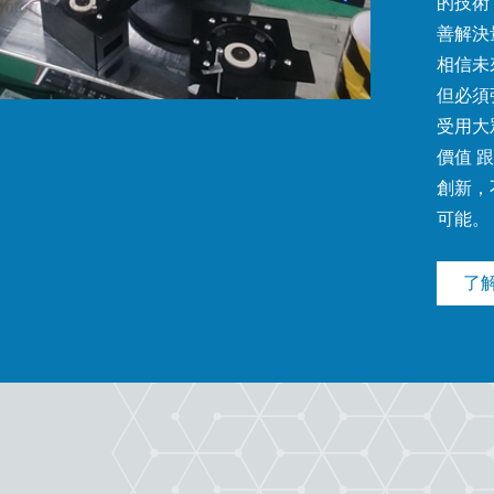
的技術
善解決
相信未
但必須
受用大
價值 
創新，
可能。
了