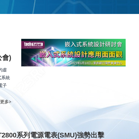
會)
的虛
式系統
電子
更多>
IT2800系列電源電表(SMU)強勢出擊