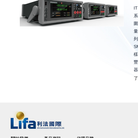
I
系
圍
量
列
S
樣
豐
器
了