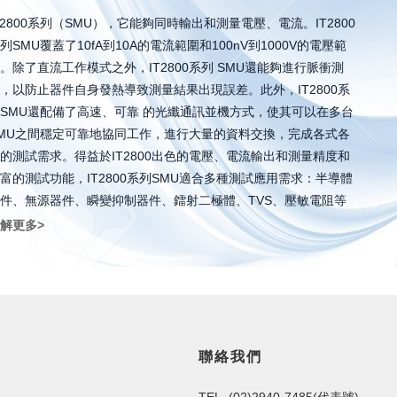
T2800系列（SMU），它能夠同時輸出和測量電壓、電流。IT2800
列SMU覆蓋了10fA到10A的電流範圍和100nV到1000V的電壓範
。除了直流工作模式之外，IT2800系列 SMU還能夠進行脈衝測
，以防止器件自身發熱導致測量結果出現誤差。此外，IT2800系
SMU還配備了高速、可靠 的光纖通訊並機方式，使其可以在多台
MU之間穩定可靠地協同工作，進行大量的資料交換，完成各式各
的測試需求。得益於IT2800出色的電壓、電流輸出和測量精度和
富的測試功能，IT2800系列SMU適合多種測試應用需求：半導體
件、無源器件、瞬變抑制器件、鐳射二極體、TVS、壓敏電阻等
解更多>
聯絡我們
TEL. (02)2940-7485(代表號)