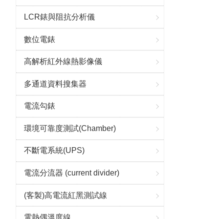
LCR錶與阻抗分析儀
數位電錶
高解析紅外線熱影像儀
多通道資料搜集器
電流勾錶
環境可靠度測試(Chamber)
不斷電系統(UPS)
電流分流器 (current divider)
(客製)高電流紅黑測試線
電熱偶溫度線