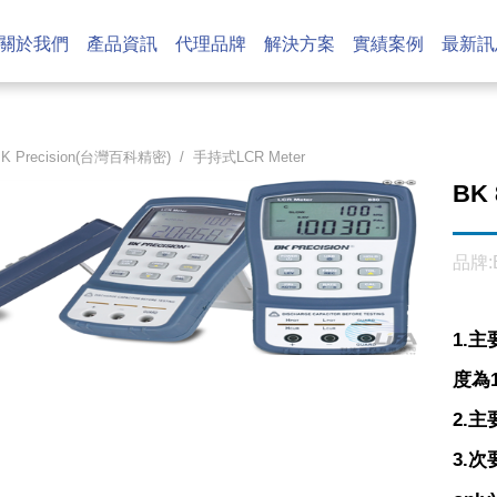
關於我們
產品資訊
代理品牌
解決方案
實績案例
最新訊
BK Precision(台灣百科精密)
/
手持式LCR Meter
BK
品牌:
1.主
度為10
2.主
3.次