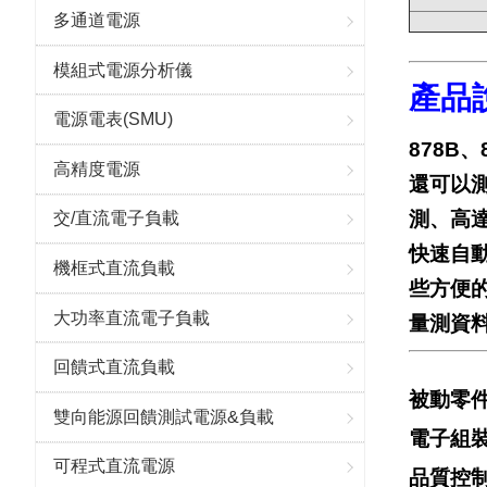
多通道電源
模組式電源分析儀
產品
電源電表(SMU)
878B、
高精度電源
還可以測
測、高達
交/直流電子負載
快速自
機框式直流負載
些方便
大功率直流電子負載
量測資料
回饋式直流負載
被動零
雙向能源回饋測試電源&負載
電子組
可程式直流電源
品質控