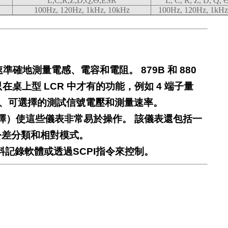
L,C,R,Z,D,Q,Ɵ,ESR
L, C, R, Z, D, Q
100Hz, 120Hz, 1kHz, 10kHz
100Hz, 120Hz, 1kHz
可快速準確地測量電感、電容和電阻。 879B 和 880
只在桌上型 LCR 中才有的功能，例如 4 端子量
試頻率、可選擇的測試信號電壓和測量速率。
擇）使這些儀表非常易於操作。 該儀表還包括一
公差分類和相對模式。
資料記錄軟體或透過SCPI指令來控制。