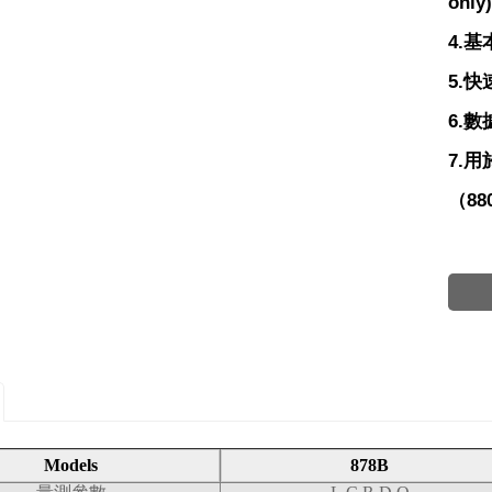
only
4.基
5.
6.
7.
（880
Models
878B