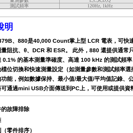
量測參數
L,C,R,D,Q
測試頻率
120Hz, 1kHz
說明
879B、880是40,000 Count掌上型 LCR 電表，
量阻抗、θ、DCR 和 ESR。 此外，880 還提供通常
 0.1% 的基本測量準確度、高達 100 kHz 的測
動檔位切換和快速測量設定（如測量參數和測試頻率選
的功能，例如數據保持、最小值/最大值/平均值記錄、
可通過mini USB介面傳送到PC上，可使用或提供
件的故障排除
裝
制（零件排序）