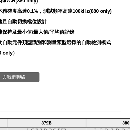
)和DCR(880 only)
本精確度高達0.1%，測試頻率高達100kHz(880 only)
快速且自動切換檔位設計
數據保持及最小值/最大值/平均值記錄
用於自動元件類型識別和測量類型選擇的自動檢測模式
 only）
與我們聯絡
879B
880