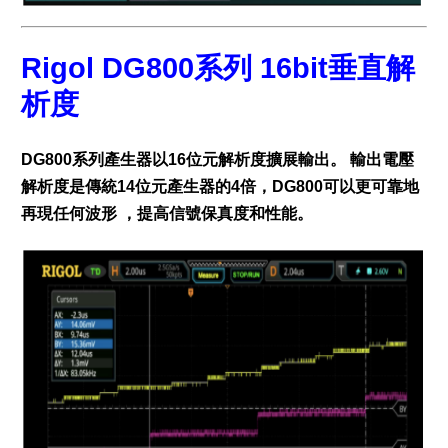
Rigol DG800系列 16bit垂直解
析度
DG800系列產生器以16位元解析度擴展輸出。 輸出電壓
解析度是傳統14位元產生器的4倍，DG800可以更可靠地
再現任何波形 ，提高信號保真度和性能。