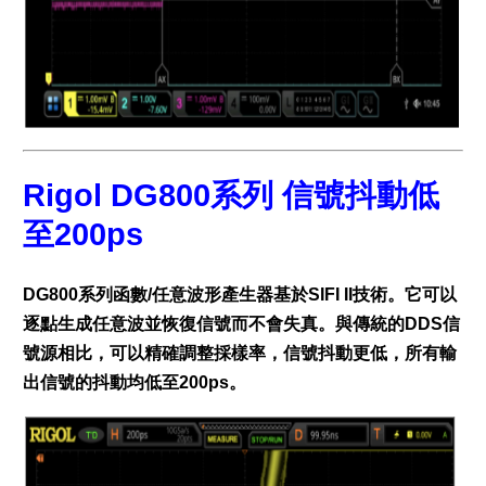
Rigol DG800系列 信號抖動低
至200ps
DG800系列函數/任意波形產生器基於SIFI II技術。它可以
逐點生成任意波並恢復信號而不會失真。與傳統的DDS信
號源相比，可以精確調整採樣率，信號抖動更低，所有輸
出信號的抖動均低至200ps。