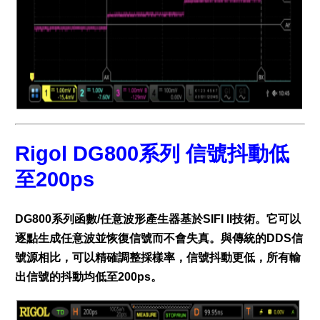
Rigol DG800系列 信號抖動低
至200ps
DG800系列函數/任意波形產生器基於SIFI II技術。它可以
逐點生成任意波並恢復信號而不會失真。與傳統的DDS信
號源相比，可以精確調整採樣率，信號抖動更低，所有輸
出信號的抖動均低至200ps。