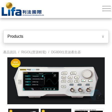
Products
∨
產品資訊 /
RIGOL(普源精電)
/
DG800任意波產生器