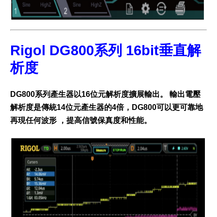
Rigol DG800系列 16bit垂直解
析度
DG800系列產生器以16位元解析度擴展輸出。 輸出電壓
解析度是傳統14位元產生器的4倍，DG800可以更可靠地
再現任何波形 ，提高信號保真度和性能。