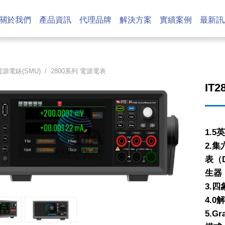
關於我們
產品資訊
代理品牌
解決方案
實績案例
最新訊
電源電錶(SMU)
/
2800系列 電源電表
IT
1.
2.
表（
生器
3.
4.0
5.G