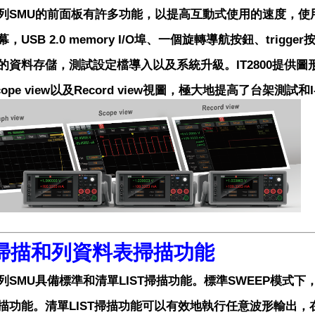
00系列SMU的前面板有許多功能，以提高互動式使用的速度，
，USB 2.0 memory I/O埠、一個旋轉導航按鈕、trig
的資料存儲，測試設定檔導入以及系統升級。IT2800提供圖
Scope view以及Record view視圖，極大地提高了台架測試
掃描和列資料表掃描功能
00系列SMU具備標準和清單LIST掃描功能。標準SWEEP
描功能。清單LIST掃描功能可以有效地執行任意波形輸出