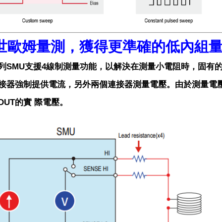
世歐姆量測，獲得更準確的低內組
00系列SMU支援4線制測量功能，以解決在測量小電阻時，固
接器強制提供電流，另外兩個連接器測量電壓。由於測量電
DUT的實 際電壓。