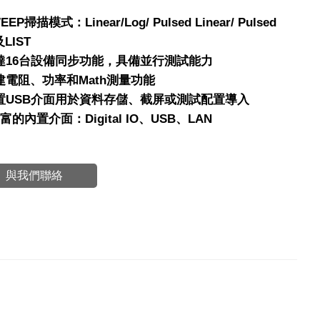
EEP掃描模式：Linear/Log/ Pulsed Linear/ Pulsed
及LIST
多達16台設備同步功能，具備並行測試能力
內建電阻、功率和Math測量功能
前置USB介面用於資料存儲、截屏或測試配置導入
豐富的內置介面：Digital IO、USB、LAN
與我們聯絡