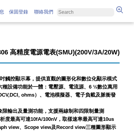
息
保固登錄
聯絡我們
2806 高精度電源電表(SMU)(200V/3A/20W)
5英吋觸控顯示幕，提供直觀的圖形化和數位化顯示模式
集六種設備功能於一體：電壓源、電流源、6 ½數位萬用
DCV,DCI, ohms）、電池模擬器、電子負載及脈衝發
四象限輸出及量測功能，支援兩線制和四限制量測
解析度最高可達10fA/100nV，取樣速率最高可達10us
raph view、Scope view及Record view三種圖形顯示