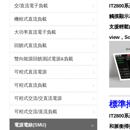
IT28
交/直流電子負載
觸摸顯示幕
機框式直流負載
支援輕鬆
大功率直流電子負載
view，
回饋式直流負載
雙向能源回饋測試電源&負載
可程式直流電源
可程式直流負載
可程式交流/交直流電源
標準
可程式交流/直流負載
IT28
電源電錶(SMU)
和脈衝掃