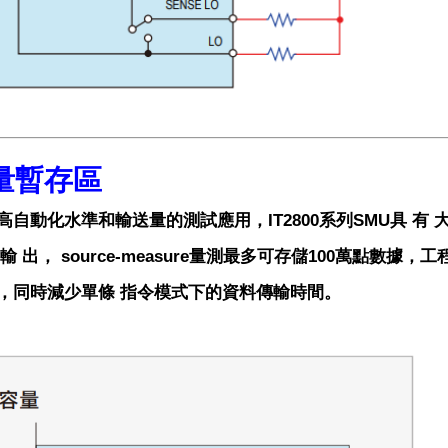
量暫存區
自動化水準和輸送量的測試應用，IT2800系列SMU具 有 大 容 量 緩 
 點 輸 出， source-measure量測最多可存儲100萬
，同時減少單條 指令模式下的資料傳輸時間。