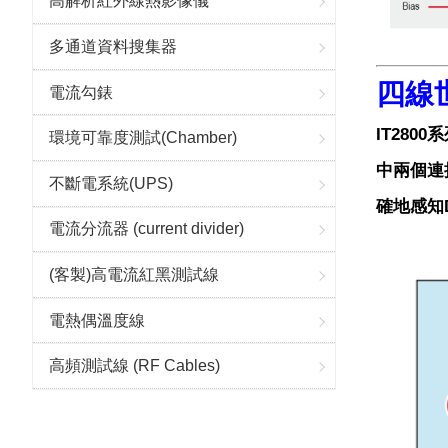
高解析紅外線熱影像儀
多通道資料搜集器
四線
電流勾錶
IT28
環境可靠度測試(Chamber)
中兩個連
不斷電系統(UPS)
確地感知
電流分流器 (current divider)
(客製)高電流紅黑測試線
電熱偶溫度線
高頻測試線 (RF Cables)