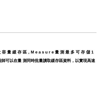
存 區，M e a s u r e 量 測 最 多 可 存 儲 1
點數據，工程師可以在量 測同時批量讀取緩存區資料，以實現高速