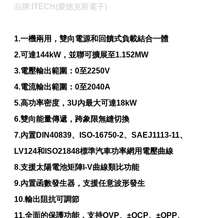
品牌:ITECH(愛德克斯電子)
1.
一機兩用，雙向電源和回饋式負載結合一體
2.
可達144kW，並聯可擴展至1.152MW
3.
電壓輸出範圍：0至2250V
4.
電流輸出範圍：0至2040A
5.
高功率密度，3U內最大可達18kW
6.
雙向能量傳遞，跨象限無縫切換
7.
內置DIN40839、ISO-16750-2、SAEJ1113-11、
LV124和ISO21848標準汽車功率網用電壓曲線
8.
支援太陽電池矩陣I-V曲線類比功能
9.
內置函數發生器，支援任意波形發生
10.
輸出阻抗可調節
11.
全面的保護功能，支持OVP、±OCP、±OPP、