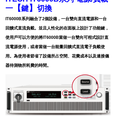
【
】
一
鍵
切換
IT6000B
系列融合了
2
個設備，一台雙向直流電源和一台
回饋式直流負載。並且人性化的在面板上設計了功能鍵，
使用戶可以方便的將
IT6000B
當做一台雙向可程式設計直
流電源使用，或者當做一台能量回饋式直流電子負載使
用。為使用者節省了設備所占空間、花費成本以及連接儀
器待測物所耗費的時間。