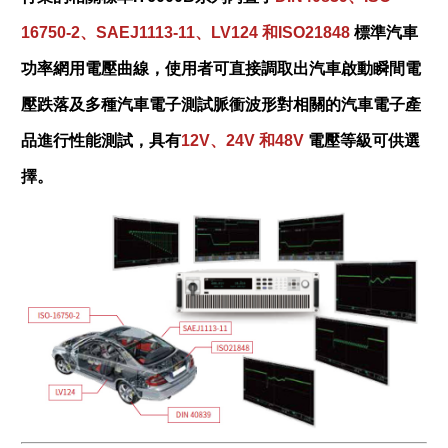
16750-2
、
SAEJ1113-11
、
LV124
和
ISO21848
標準汽車
功率網用電壓曲線，使用者可直接調取出汽車啟動瞬間電
壓跌落及多種汽車電子測試脈衝波形對相關的汽車電子產
品進行性能測試，具有
12V
、
24V
和
48V
電壓等級可供選
擇。