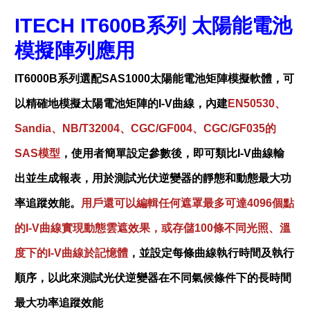
ITECH IT600B系列 太陽能電池
模擬陣列應用
IT6000B系列選配SAS1000太陽能電池矩陣模擬軟體，可
以精確地模擬太陽電池矩陣的I-V曲線，內建
EN50530、
Sandia、NB/T32004、CGC/GF004、CGC/GF035的
SAS模型
，使用者簡單設定參數後，即可類比I-V曲線輸
出並生成報表，用於測試光伏逆變器的靜態和動態最大功
率追蹤效能。
用戶還可以編輯任何遮罩最多可達4096個點
的I-V曲線實現動態雲遮效果，或存儲100條不同光照、溫
度下的I-V曲線於記憶體
，並設定每條曲線執行時間及執行
順序，以此來測試光伏逆變器在不同氣候條件下的長時間
最大功率追蹤效能