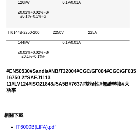
126kW
0.1V/0.01A
≤0.02%+0.02%FS/
≤0.1%+0.1%FS
IT6144B-2250-200
2250V
225A
144kW
0.1V/0.01A
≤0.02%+0.02%FS/
≤0.1%+0.1%F
#EN50530#Sandia#NB/T32004#CGC/GF004#CGC/GF035
16750-2
#
SAEJ1113-
11
#
LV124
#
ISO21848#5A5B#7637#雙極性#無縫轉換#大
功率
相關下載
IT6000B(LIFA).pdf